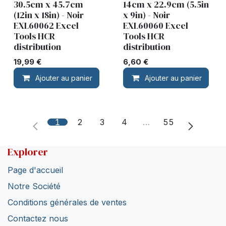
30.5cm x 45.7cm
14cm x 22.9cm (5.5in
(12in x 18in) - Noir
x 9in) - Noir
EXL60062 Excel
EXL60060 Excel
Tools HCR
Tools HCR
distribution
distribution
19,99
€
6,60
€
Ajouter au panier
Ajouter au panier
1
2
3
4
…
55
Explorer
Page d'accueil
Notre Société
Conditions générales de ventes
Contactez nous