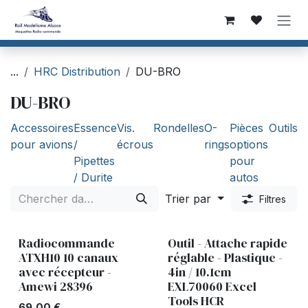
Se rendre au contenu
...
HRC Distribution
DU-BRO
DU-BRO
Accessoires
Essence
Vis.
Rondelles
O-
Pièces
Outils
pour avions
/
écrous
rings
options
Pipettes
pour
/ Durite
autos
Trier par
Filtres
Radiocommande
Outil - Attache rapide
ATXH10 10 canaux
réglable - Plastique -
avec récepteur -
4in / 10.1cm
Amewi 28396
EXL70060 Excel
Tools HCR
69,00
€