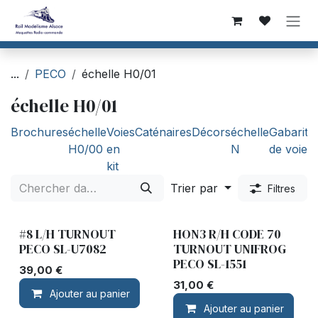
Se rendre au contenu
...
PECO
échelle H0/01
échelle H0/01
Brochures
échelle
Voies
Caténaires
Décors
échelle
Gabarit
A
H0/00
en
N
de voie
kit
Trier par
Filtres
#8 L/H TURNOUT
HON3 R/H CODE 70
PECO SL-U7082
TURNOUT UNIFROG
PECO SL-1551
39,00
€
31,00
€
Ajouter au panier
Ajouter au panier