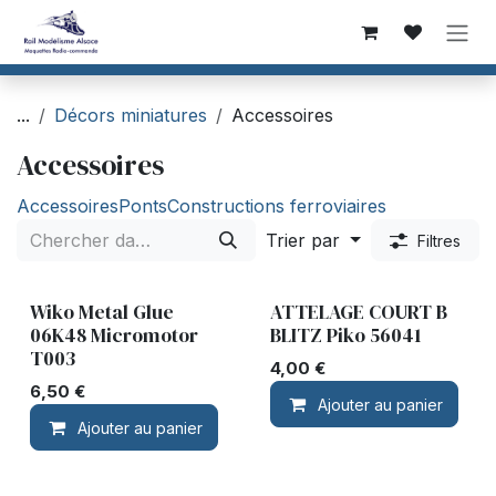
Se rendre au contenu
...
Décors miniatures
Accessoires
Accessoires
Accessoires
Ponts
Constructions ferroviaires
Trier par
Filtres
Wiko Metal Glue
ATTELAGE COURT B
06K48 Micromotor
BLITZ Piko 56041
T003
4,00
€
6,50
€
Ajouter au panier
Ajouter au panier