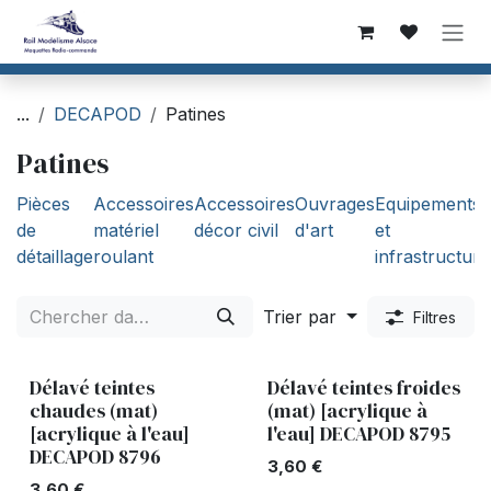
Se rendre au contenu
...
DECAPOD
Patines
Patines
Pièces
Accessoires
Accessoires
Ouvrages
Equipements
de
matériel
décor civil
d'art
et
détaillage
roulant
infrastructure
Trier par
Filtres
Délavé teintes
Délavé teintes froides
chaudes (mat)
(mat) [acrylique à
[acrylique à l'eau]
l'eau] DECAPOD 8795
DECAPOD 8796
3,60
€
3,60
€