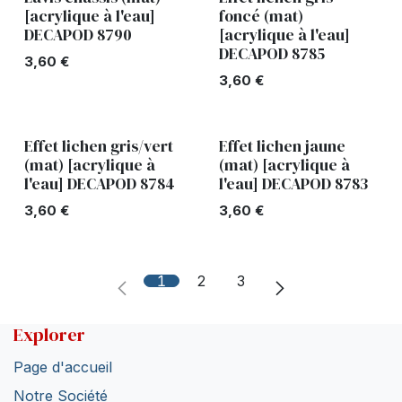
[acrylique à l'eau]
foncé (mat)
DECAPOD 8790
[acrylique à l'eau]
DECAPOD 8785
3,60
€
3,60
€
Effet lichen gris/vert
Effet lichen jaune
(mat) [acrylique à
(mat) [acrylique à
l'eau] DECAPOD 8784
l'eau] DECAPOD 8783
3,60
€
3,60
€
1
2
3
Explorer
Page d'accueil
Notre Société