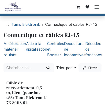
Se rendre au contenu
...
Tams Elektronik
Connectique et câbles RJ-45
Connectique et câbles RJ-45
Amélioration
Aide à la
Centrales
Décodeurs
Décodeurs
matériel
digitalisation
et
de
de
roulant
Booster
locomotives
fonctions
Trier par
Filtres
Câble de
raccordement, 0,5
m, bleu, (pour bus
s88) Tams Elektronik
73-80118-01