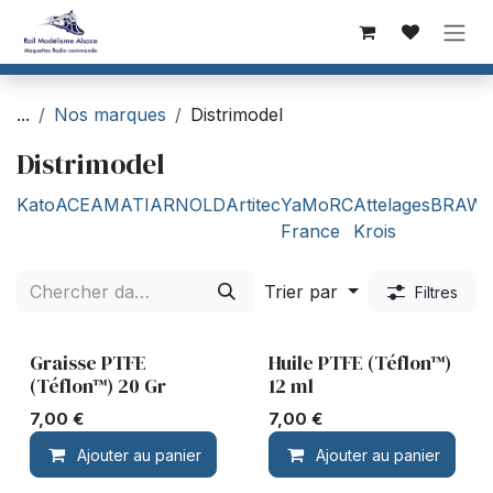
Se rendre au contenu
...
Nos marques
Distrimodel
Distrimodel
Kato
ACE
AMATI
ARNOLD
Artitec
YaMoRC
Attelages
BRAW
France
Krois
Trier par
Filtres
Graisse PTFE
Huile PTFE (Téflon™)
(Téflon™) 20 Gr
12 ml
7,00
€
7,00
€
Ajouter au panier
Ajouter au panier