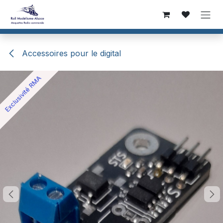
Se rendre au contenu
Accessoires pour le digital
Exclusivité RMA
Exclusivité RMA