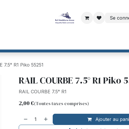
Se conn
ri
Dinamo par VPEB
Helvest France
CTC France
Maiso
7.5° R1 Piko 55251
RAIL COURBE 7.5° R1 Piko 
RAIL COURBE 7.5° R1
2,00
€
(Toutes taxes comprises)
Ajouter au pan