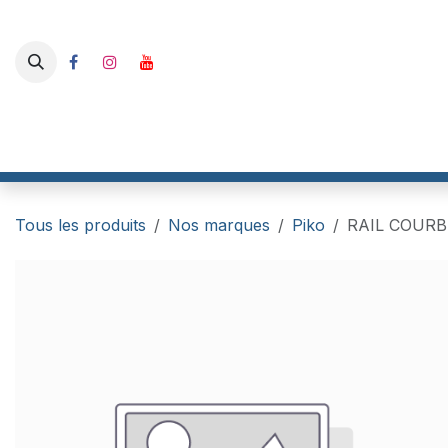
Se rendre au contenu
Boutique
I-Track France
RailBox Electronics
Gaahle
Tous les produits
Nos marques
Piko
RAIL COURBE 