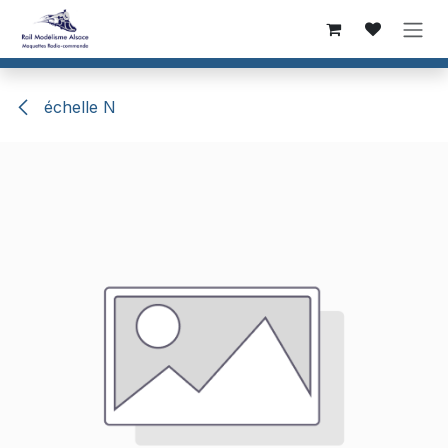
Se rendre au contenu
échelle N