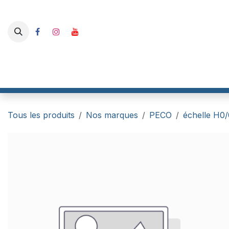
Se rendre au contenu
Boutique
I-Track France
RailBox Electronics
Gaahle
Tous les produits
Nos marques
PECO
échelle H0