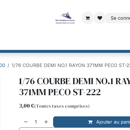
Se conn
ri
Dinamo par VPEB
Helvest France
CTC France
Maiso
/00
1/76 COURBE DEMI NO.1 RAYON 371MM PECO ST-2
1/76 COURBE DEMI NO.1 RA
371MM PECO ST-222
3,00
€
(Toutes taxes comprises)
Ajouter au pan