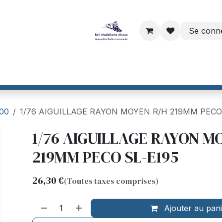
Se conn
ri
Dinamo par VPEB
Helvest France
CTC France
Maiso
/00
1/76 AIGUILLAGE RAYON MOYEN R/H 219MM PECO
1/76 AIGUILLAGE RAYON M
219MM PECO SL-E195
26,30
€
(Toutes taxes comprises)
Ajouter au pan