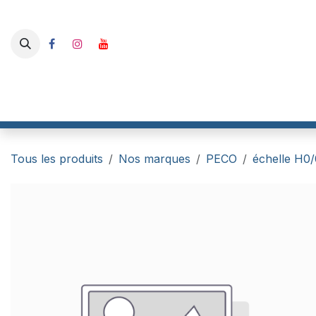
Se rendre au contenu
Boutique
I-Track France
RailBox Electronics
Gaahle
Tous les produits
Nos marques
PECO
échelle H0