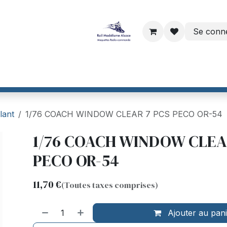
Se conn
ri
Dinamo par VPEB
Helvest France
CTC France
Maiso
lant
1/76 COACH WINDOW CLEAR 7 PCS PECO OR-54
1/76 COACH WINDOW CLEA
PECO OR-54
11,70
€
(Toutes taxes comprises)
Ajouter au pan