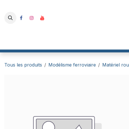
Se rendre au contenu
Boutique
I-Track France
RailBox Electronics
Gaahle
Tous les produits
Modélisme ferroviaire
Matériel rou