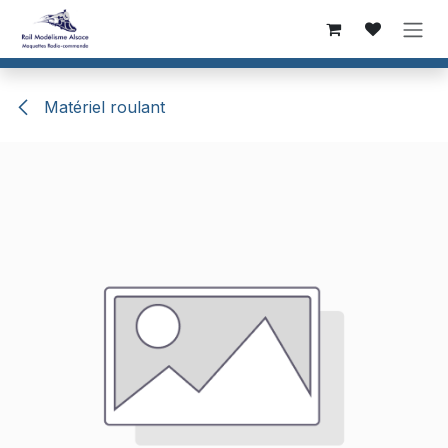
Se rendre au contenu
Matériel roulant