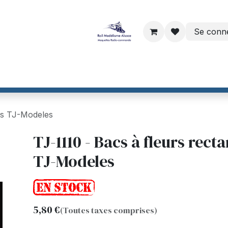
Se conn
ri
Dinamo par VPEB
Helvest France
CTC France
Maiso
res TJ-Modeles
TJ-1110 - Bacs à fleurs rect
TJ-Modeles
5,80
€
(Toutes taxes comprises)