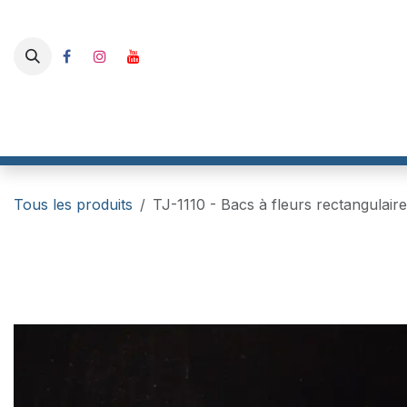
Se rendre au contenu
Boutique
I-Track France
RailBox Electronics
Gaahle
Tous les produits
TJ-1110 - Bacs à fleurs rectangulai