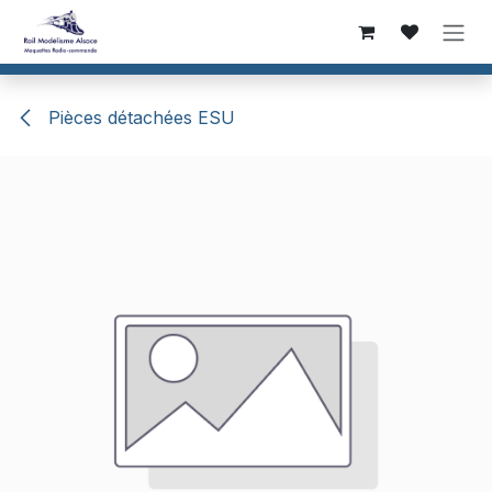
Se rendre au contenu
Pièces détachées ESU