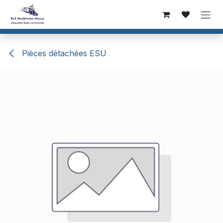
Se rendre au contenu
Pièces détachées ESU