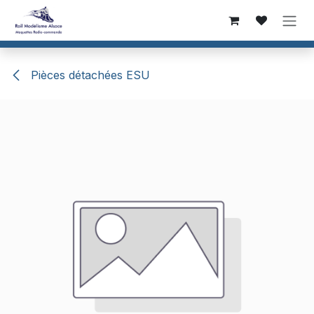
Se rendre au contenu
Pièces détachées ESU