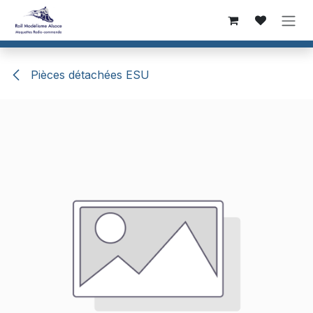
Se rendre au contenu
Pièces détachées ESU