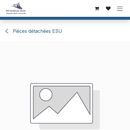
Se rendre au contenu
Pièces détachées ESU