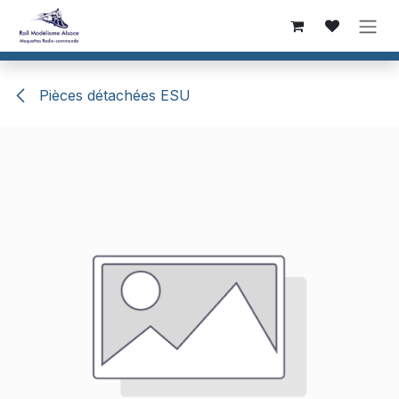
Se rendre au contenu
Pièces détachées ESU