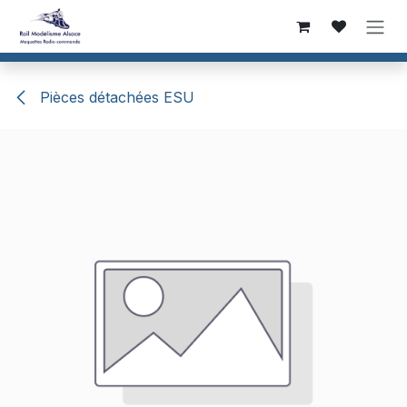
Se rendre au contenu
Pièces détachées ESU