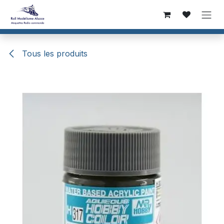
Se rendre au contenu
Tous les produits