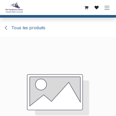
Se rendre au contenu
Tous les produits