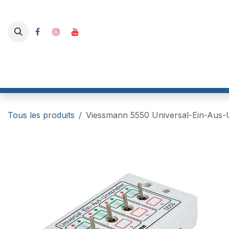
Se rendre au contenu
Boutique
I-Track France
RailBox Electronics
Gaahle
Tous les produits
Viessmann 5550 Universal-Ein-Aus-