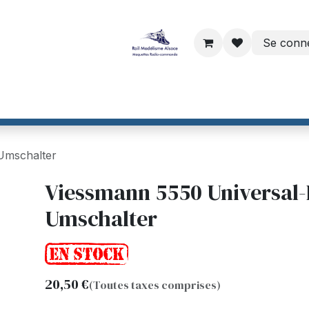
Se conn
ri
Dinamo par VPEB
Helvest France
CTC France
Maiso
Umschalter
Viessmann 5550 Universal-
Umschalter
20,50
€
(Toutes taxes comprises)